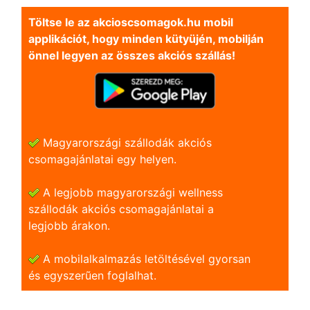
Töltse le az akcioscsomagok.hu mobil
applikációt, hogy minden kütyüjén, mobilján
önnel legyen az összes akciós szállás!
Magyarországi szállodák akciós
csomagajánlatai egy helyen.
A legjobb magyarországi wellness
szállodák akciós csomagajánlatai a
legjobb árakon.
A mobilalkalmazás letöltésével gyorsan
és egyszerũen foglalhat.