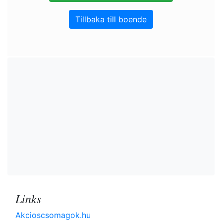
Tillbaka till boende
Links
Akcioscsomagok.hu