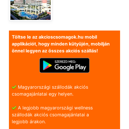
Töltse le az akcioscsomagok.hu mobil
applikációt, hogy minden kütyüjén, mobilján
önnel legyen az összes akciós szállás!
Magyarországi szállodák akciós
csomagajánlatai egy helyen.
A legjobb magyarországi wellness
szállodák akciós csomagajánlatai a
legjobb árakon.