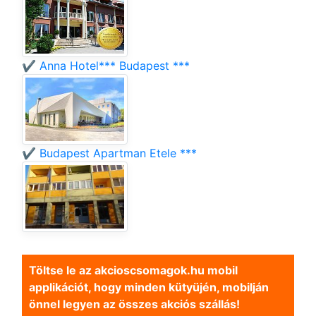
✔️ Anna Hotel*** Budapest ***
✔️ Budapest Apartman Etele ***
Töltse le az akcioscsomagok.hu mobil
applikációt, hogy minden kütyüjén, mobilján
önnel legyen az összes akciós szállás!