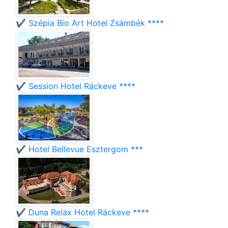
✔️ Szépia Bio Art Hotel Zsámbék ****
✔️ Session Hotel Ráckeve ****
✔️ Hotel Bellevue Esztergom ***
✔️ Duna Relax Hotel Ráckeve ****