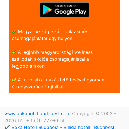
Magyarországi szállodák akciós
csomagajánlatai egy helyen.
A legjobb magyarországi wellness
szállodák akciós csomagajánlatai a
legjobb árakon.
A mobilalkalmazás letöltésével gyorsan
és egyszerũen foglalhat.
www.bokahotellbudapest.com
Copyright © 2002 -
2026 Tel: +36 (1) 227-9614
✔️ Boka Hotell Budapest - Billiga hotell i Budapest,