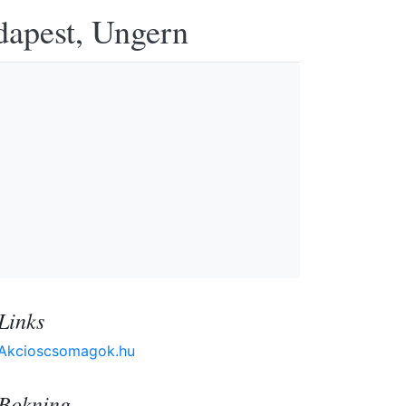
udapest, Ungern
Links
Akcioscsomagok.hu
Bokning