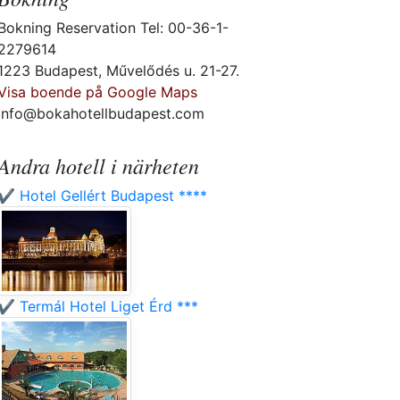
Bokning Reservation Tel: 00-36-1-
2279614
1223 Budapest, Művelődés u. 21-27.
Visa boende på Google Maps
info@bokahotellbudapest.com
Andra hotell i närheten
✔️ Hotel Gellért Budapest ****
✔️ Termál Hotel Liget Érd ***