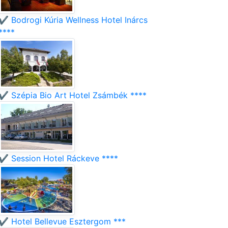
✔️ Bodrogi Kúria Wellness Hotel Inárcs
****
✔️ Szépia Bio Art Hotel Zsámbék ****
✔️ Session Hotel Ráckeve ****
✔️ Hotel Bellevue Esztergom ***