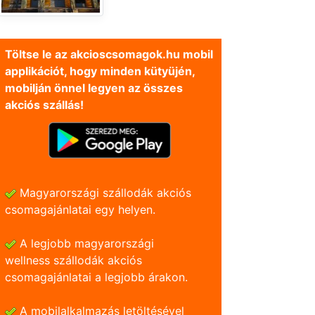
Töltse le az akcioscsomagok.hu mobil
applikációt, hogy minden kütyüjén,
mobilján önnel legyen az összes
akciós szállás!
Magyarországi szállodák akciós
csomagajánlatai egy helyen.
A legjobb magyarországi
wellness szállodák akciós
csomagajánlatai a legjobb árakon.
A mobilalkalmazás letöltésével