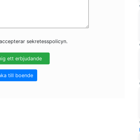
accepterar sekretesspolicyn.
aka till boende