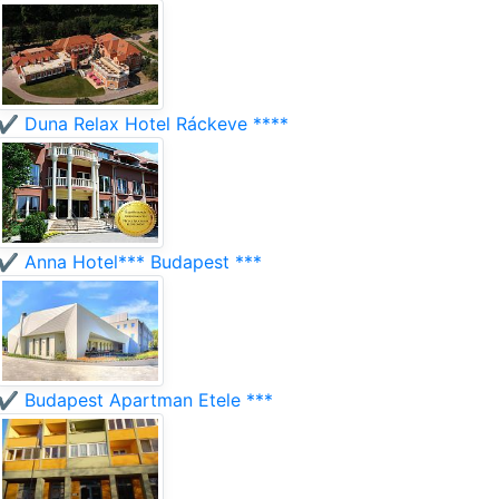
✔️ Duna Relax Hotel Ráckeve ****
✔️ Anna Hotel*** Budapest ***
✔️ Budapest Apartman Etele ***