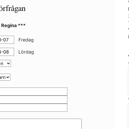
örfrågan
 Regina ***
Fredag
Lördag