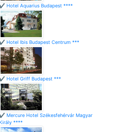
✔️ Hotel Aquarius Budapest ****
✔️ Hotel Ibis Budapest Centrum ***
✔️ Hotel Griff Budapest ***
✔️ Mercure Hotel Székesfehérvár Magyar
Király ****