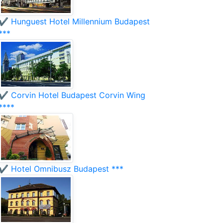
✔️ Hunguest Hotel Millennium Budapest
***
✔️ Corvin Hotel Budapest Corvin Wing
****
✔️ Hotel Omnibusz Budapest ***