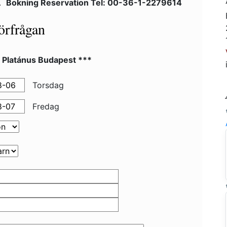
4.
Bokning Reservation Tel: 00-36-1-2279614
örfrågan
 Platánus Budapest ***
Torsdag
Fredag