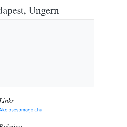
udapest, Ungern
Links
Akcioscsomagok.hu
Bokning