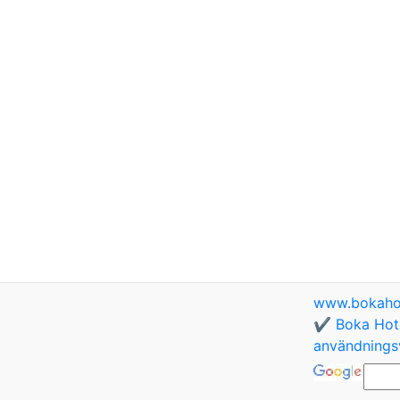
www.bokaho
✔️ Boka Hote
användningsv