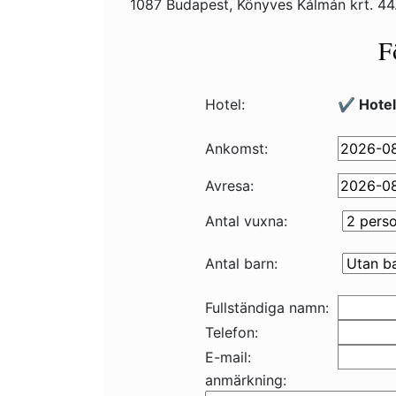
1087 Budapest, Könyves Kálmán krt. 4
F
Hotel:
✔️ Hotel
Ankomst:
Avresa:
Antal vuxna:
Antal barn:
Fullständiga namn:
Telefon:
E-mail:
anmärkning: