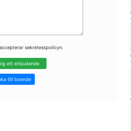
accepterar sekretesspolicyn.
aka till boende