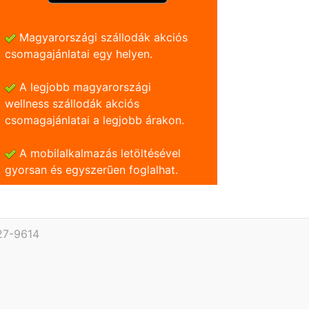
Magyarországi szállodák akciós
csomagajánlatai egy helyen.
A legjobb magyarországi
wellness szállodák akciós
csomagajánlatai a legjobb árakon.
A mobilalkalmazás letöltésével
gyorsan és egyszerũen foglalhat.
27-9614