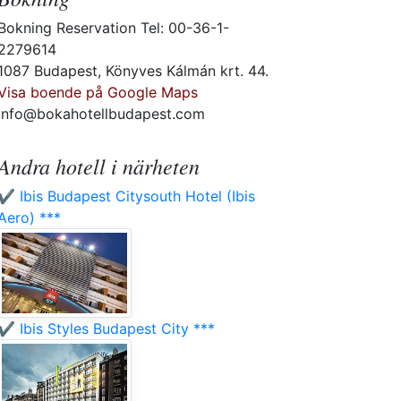
Bokning Reservation Tel: 00-36-1-
2279614
1087 Budapest, Könyves Kálmán krt. 44.
Visa boende på Google Maps
info@bokahotellbudapest.com
Andra hotell i närheten
✔️ Ibis Budapest Citysouth Hotel (Ibis
Aero) ***
✔️ Ibis Styles Budapest City ***