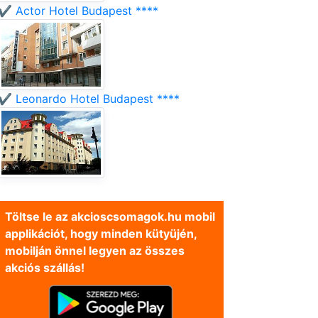
✔️ Actor Hotel Budapest ****
✔️ Leonardo Hotel Budapest ****
Töltse le az akcioscsomagok.hu mobil
applikációt, hogy minden kütyüjén,
mobilján önnel legyen az összes
akciós szállás!