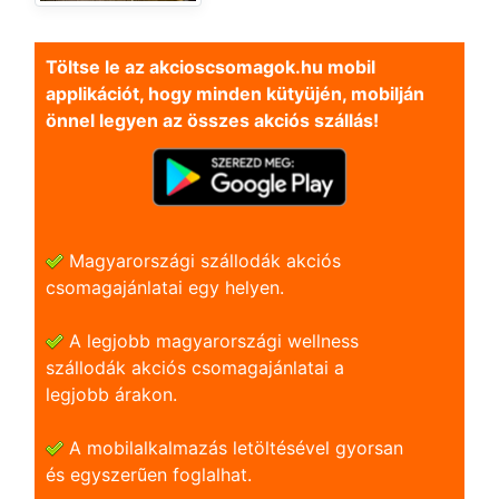
Töltse le az akcioscsomagok.hu mobil
applikációt, hogy minden kütyüjén, mobilján
önnel legyen az összes akciós szállás!
Magyarországi szállodák akciós
csomagajánlatai egy helyen.
A legjobb magyarországi wellness
szállodák akciós csomagajánlatai a
legjobb árakon.
A mobilalkalmazás letöltésével gyorsan
és egyszerũen foglalhat.