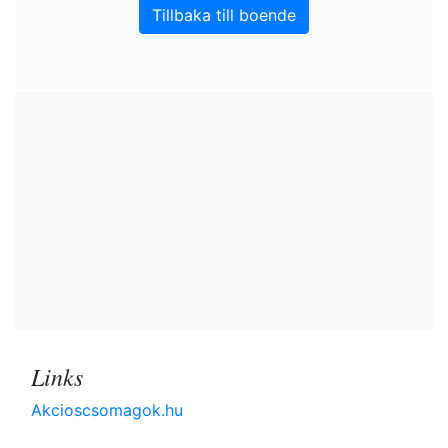
Tillbaka till boende
Links
Akcioscsomagok.hu