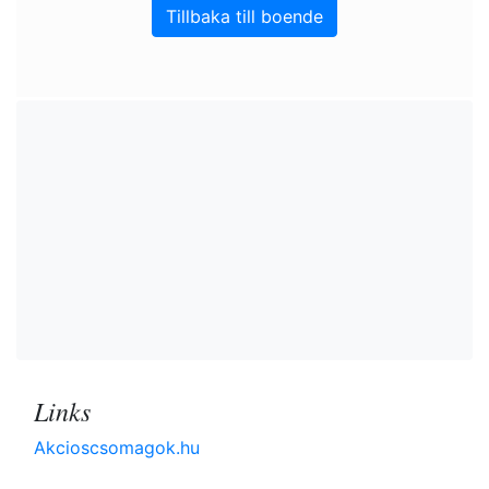
Tillbaka till boende
Links
Akcioscsomagok.hu