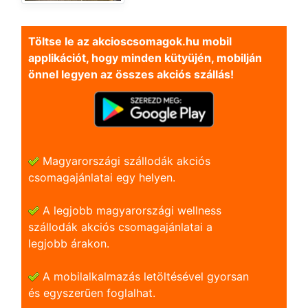
Töltse le az akcioscsomagok.hu mobil
applikációt, hogy minden kütyüjén, mobilján
önnel legyen az összes akciós szállás!
Magyarországi szállodák akciós
csomagajánlatai egy helyen.
A legjobb magyarországi wellness
szállodák akciós csomagajánlatai a
legjobb árakon.
A mobilalkalmazás letöltésével gyorsan
és egyszerũen foglalhat.