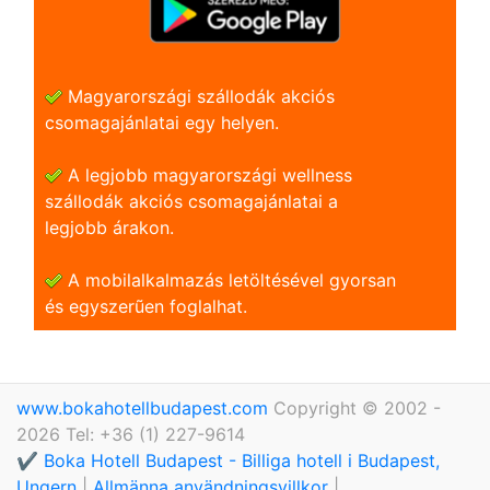
Magyarországi szállodák akciós
csomagajánlatai egy helyen.
A legjobb magyarországi wellness
szállodák akciós csomagajánlatai a
legjobb árakon.
A mobilalkalmazás letöltésével gyorsan
és egyszerũen foglalhat.
www.bokahotellbudapest.com
Copyright © 2002 -
2026 Tel: +36 (1) 227-9614
✔️ Boka Hotell Budapest - Billiga hotell i Budapest,
Ungern
|
Allmänna användningsvillkor
|