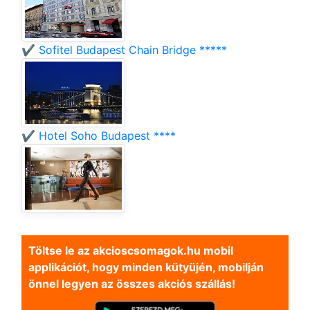
✔️ Sofitel Budapest Chain Bridge *****
✔️ Hotel Soho Budapest ****
Töltse le az akcioscsomagok.hu mobil
applikációt, hogy minden kütyüjén, mobilján
önnel legyen az összes akciós szállás!