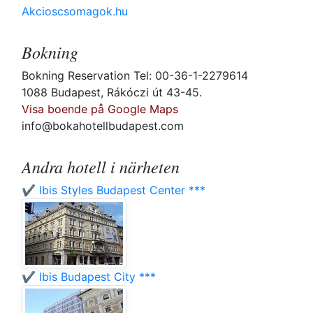
Akcioscsomagok.hu
Bokning
Bokning Reservation Tel: 00-36-1-2279614
1088 Budapest, Rákóczi út 43-45.
Visa boende på Google Maps
info@bokahotellbudapest.com
Andra hotell i närheten
✔️ Ibis Styles Budapest Center ***
✔️ Ibis Budapest City ***