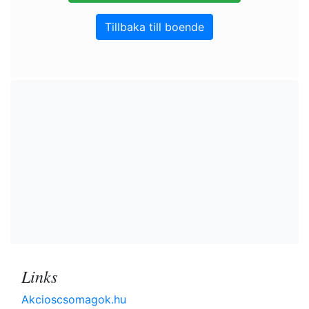
Tillbaka till boende
Links
Akcioscsomagok.hu