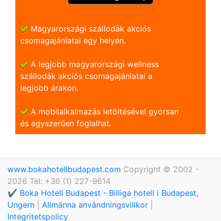
Magyarországi szállodák akciós
csomagajánlatai egy helyen.
A legjobb magyarországi wellness
szállodák akciós csomagajánlatai a
legjobb árakon.
A mobilalkalmazás letöltésével gyorsan
és egyszerũen foglalhat.
www.bokahotellbudapest.com
Copyright © 2002 -
2026 Tel: +36 (1) 227-9614
✔️ Boka Hotell Budapest - Billiga hotell i Budapest,
Ungern
|
Allmänna användningsvillkor
|
Integritetspolicy