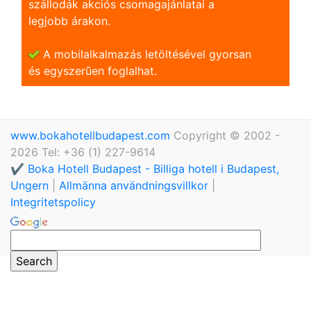
szállodák akciós csomagajánlatai a
legjobb árakon.
A mobilalkalmazás letöltésével gyorsan
és egyszerũen foglalhat.
www.bokahotellbudapest.com
Copyright © 2002 -
2026 Tel: +36 (1) 227-9614
✔️ Boka Hotell Budapest - Billiga hotell i Budapest,
Ungern
|
Allmänna användningsvillkor
|
Integritetspolicy