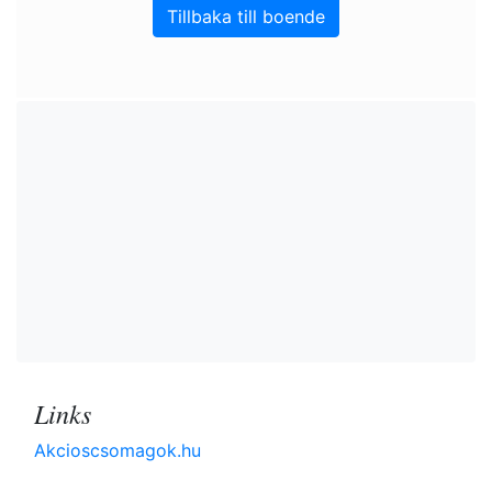
Tillbaka till boende
Links
Akcioscsomagok.hu