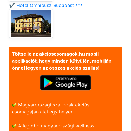
✔️ Hotel Omnibusz Budapest ***
Töltse le az akcioscsomagok.hu mobil
applikációt, hogy minden kütyüjén, mobilján
önnel legyen az összes akciós szállás!
Magyarországi szállodák akciós
csomagajánlatai egy helyen.
A legjobb magyarországi wellness