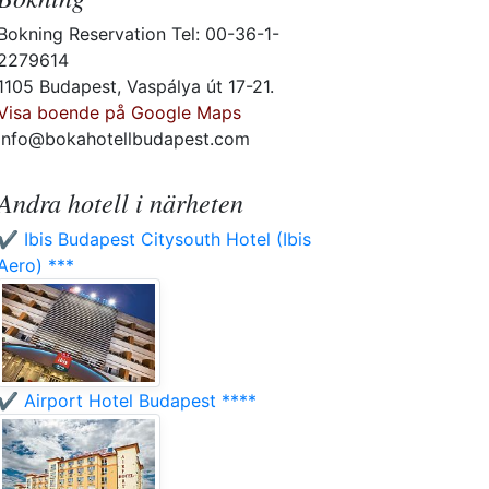
Bokning Reservation Tel: 00-36-1-
2279614
1105 Budapest, Vaspálya út 17-21.
Visa boende på Google Maps
info@bokahotellbudapest.com
Andra hotell i närheten
✔️ Ibis Budapest Citysouth Hotel (Ibis
Aero) ***
✔️ Airport Hotel Budapest ****