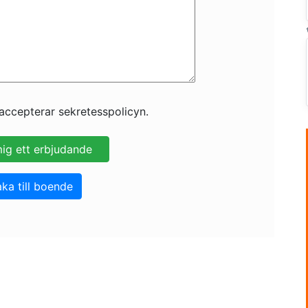
accepterar sekretesspolicyn.
aka till boende