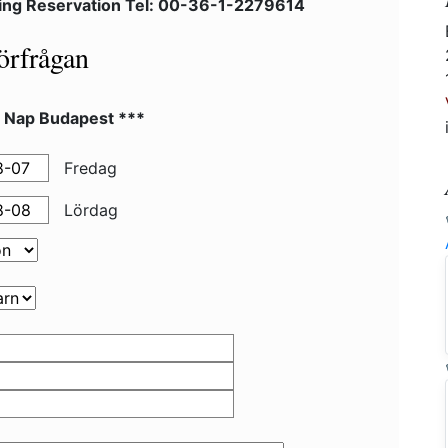
ing Reservation Tel: 00-36-1-2279614
örfrågan
l Nap Budapest ***
Fredag
Lördag