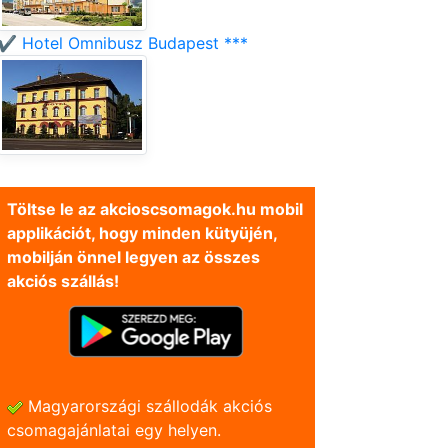
✔️ Hotel Omnibusz Budapest ***
Töltse le az akcioscsomagok.hu mobil
applikációt, hogy minden kütyüjén,
mobilján önnel legyen az összes
akciós szállás!
Magyarországi szállodák akciós
csomagajánlatai egy helyen.