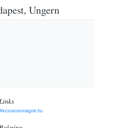
udapest, Ungern
Links
Akcioscsomagok.hu
Bokning