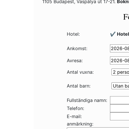
1105 Budapest, Vaspálya út 17-21.
Bokn
F
Hotel:
✔️ Hote
Ankomst:
Avresa:
Antal vuxna:
Antal barn:
Fullständiga namn:
Telefon:
E-mail:
anmärkning: