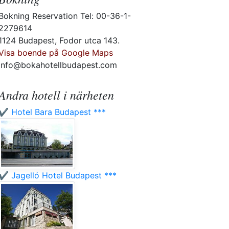
Bokning Reservation Tel: 00-36-1-
2279614
1124 Budapest, Fodor utca 143.
Visa boende på Google Maps
info@bokahotellbudapest.com
Andra hotell i närheten
✔️ Hotel Bara Budapest ***
✔️ Jagelló Hotel Budapest ***