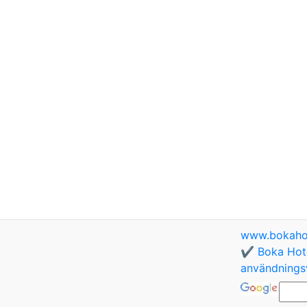
www.bokaho
✔️ Boka Hote
användningsv