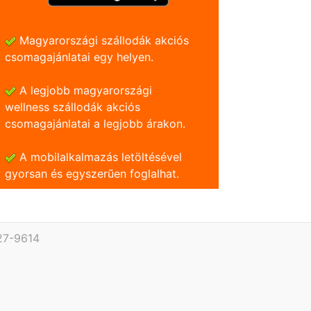
Magyarországi szállodák akciós
csomagajánlatai egy helyen.
A legjobb magyarországi
wellness szállodák akciós
csomagajánlatai a legjobb árakon.
A mobilalkalmazás letöltésével
gyorsan és egyszerũen foglalhat.
27-9614