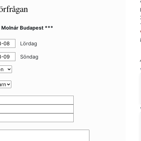
örfrågan
l Molnár Budapest ***
Lördag
Söndag