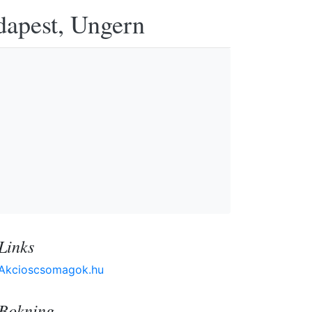
udapest, Ungern
Links
Akcioscsomagok.hu
Bokning