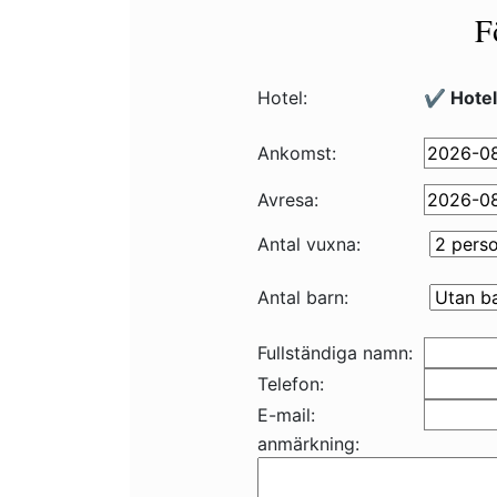
F
Hotel:
✔️ Hote
Ankomst:
Avresa:
Antal vuxna:
Antal barn:
Fullständiga namn:
Telefon:
E-mail:
anmärkning: