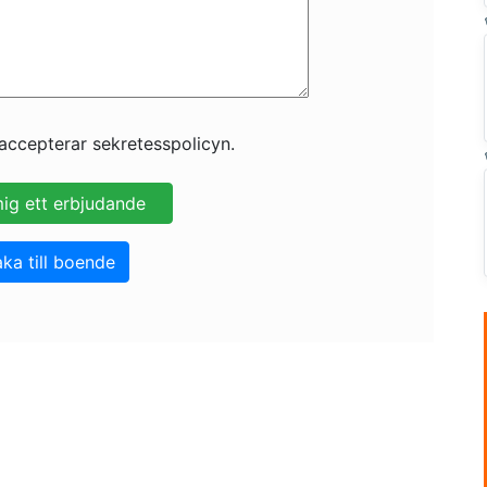
accepterar sekretesspolicyn.
aka till boende