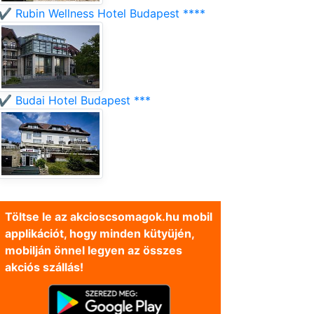
✔️ Rubin Wellness Hotel Budapest ****
✔️ Budai Hotel Budapest ***
Töltse le az akcioscsomagok.hu mobil
applikációt, hogy minden kütyüjén,
mobilján önnel legyen az összes
akciós szállás!