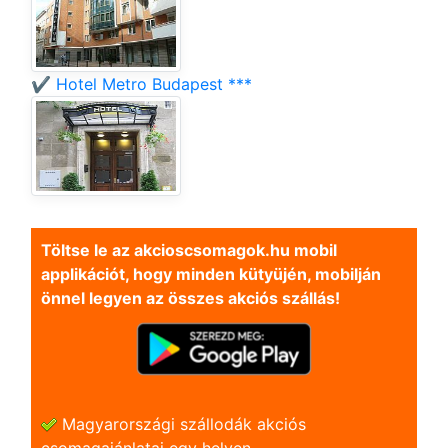
✔️ Hotel Metro Budapest ***
Töltse le az akcioscsomagok.hu mobil
applikációt, hogy minden kütyüjén, mobilján
önnel legyen az összes akciós szállás!
Magyarországi szállodák akciós
csomagajánlatai egy helyen.