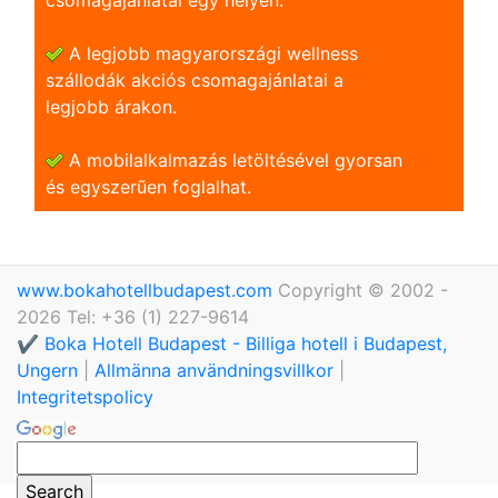
A legjobb magyarországi wellness
szállodák akciós csomagajánlatai a
legjobb árakon.
A mobilalkalmazás letöltésével gyorsan
és egyszerũen foglalhat.
www.bokahotellbudapest.com
Copyright © 2002 -
2026 Tel: +36 (1) 227-9614
✔️ Boka Hotell Budapest - Billiga hotell i Budapest,
Ungern
|
Allmänna användningsvillkor
|
Integritetspolicy