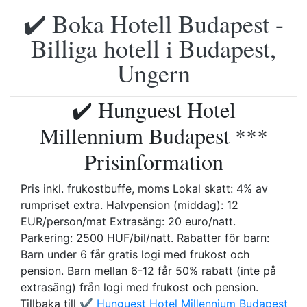
✔️ Boka Hotell Budapest -
Billiga hotell i Budapest,
Ungern
✔️ Hunguest Hotel
Millennium Budapest ***
Prisinformation
Pris inkl. frukostbuffe, moms Lokal skatt: 4% av
rumpriset extra. Halvpension (middag): 12
EUR/person/mat Extrasäng: 20 euro/natt.
Parkering: 2500 HUF/bil/natt. Rabatter för barn:
Barn under 6 får gratis logi med frukost och
pension. Barn mellan 6-12 får 50% rabatt (inte på
extrasäng) från logi med frukost och pension.
Tillbaka till
✔️ Hunguest Hotel Millennium Budapest