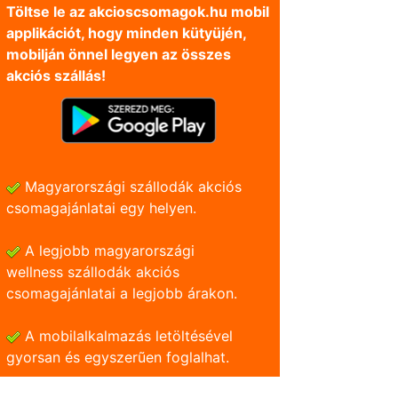
Töltse le az akcioscsomagok.hu mobil
applikációt, hogy minden kütyüjén,
mobilján önnel legyen az összes
akciós szállás!
Magyarországi szállodák akciós
csomagajánlatai egy helyen.
A legjobb magyarországi
wellness szállodák akciós
csomagajánlatai a legjobb árakon.
A mobilalkalmazás letöltésével
gyorsan és egyszerũen foglalhat.