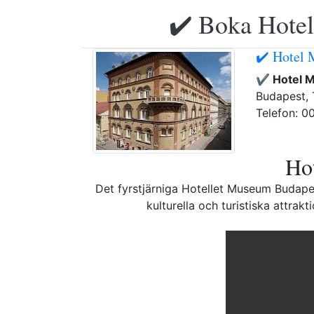
✔️ Boka Hotell
✔️ Hotel
✔️ Hotel 
Budapest, T
Telefon: 0
Hot
Det fyrstjärniga Hotellet Museum Budapest
kulturella och turistiska attrak