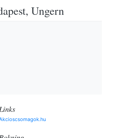
udapest, Ungern
Links
Akcioscsomagok.hu
Bokning