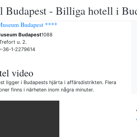
 Budapest - Billiga hotell i B
 Museum Budapest ****
Museum Budapest
1088
refort u. 2.
0-36-1-2279614
el video
 ligger i Budapests hjärta i affärsdistrikten. Flera
tioner finns i närheten inom några minuter.