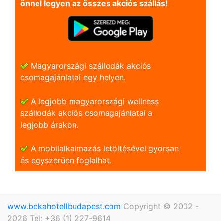
önnel legyen az összes akciós szállás!
Magyarországi szállodák akciós
csomagajánlatai egy helyen.
A legjobb magyarországi wellness
szállodák akciós csomagajánlatai a
legjobb árakon.
A mobilalkalmazás letöltésével gyorsan
és egyszerũen foglalhat.
www.bokahotellbudapest.com
Copyright © 2002 -
2026 Tel: +36 (1) 227-9614