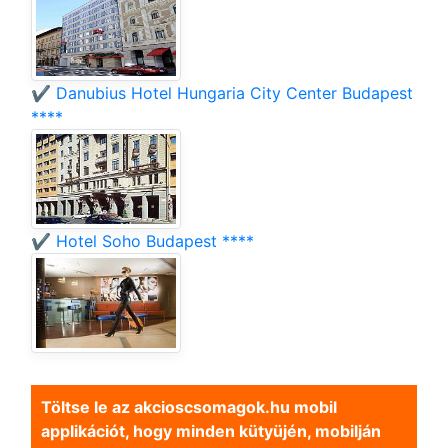
✔️ Danubius Hotel Hungaria City Center Budapest
****
✔️ Hotel Soho Budapest ****
Töltse le az akcioscsomagok.hu mobil
applikációt, hogy minden kütyüjén, mobilján