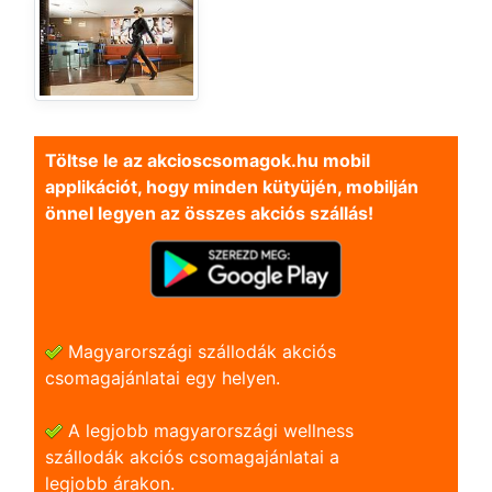
Töltse le az akcioscsomagok.hu mobil
applikációt, hogy minden kütyüjén, mobilján
önnel legyen az összes akciós szállás!
Magyarországi szállodák akciós
csomagajánlatai egy helyen.
A legjobb magyarországi wellness
szállodák akciós csomagajánlatai a
legjobb árakon.