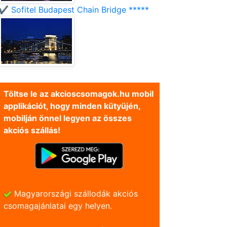
✔️ Sofitel Budapest Chain Bridge *****
Töltse le az akcioscsomagok.hu mobil
applikációt, hogy minden kütyüjén,
mobilján önnel legyen az összes
akciós szállás!
Magyarországi szállodák akciós
csomagajánlatai egy helyen.