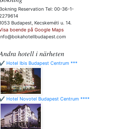
Bokning Reservation Tel: 00-36-1-
2279614
1053 Budapest, Kecskeméti u. 14.
Visa boende på Google Maps
info@bokahotellbudapest.com
Andra hotell i närheten
✔️ Hotel Ibis Budapest Centrum ***
✔️ Hotel Novotel Budapest Centrum ****