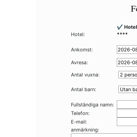
F
✔️ Hote
Hotel:
****
Ankomst:
Avresa:
Antal vuxna:
Antal barn:
Fullständiga namn:
Telefon:
E-mail:
anmärkning: