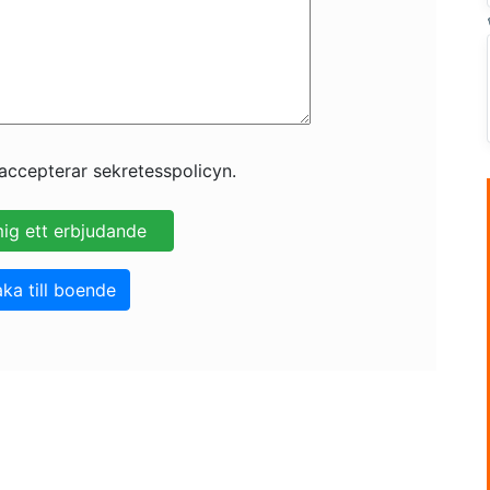
accepterar sekretesspolicyn.
aka till boende