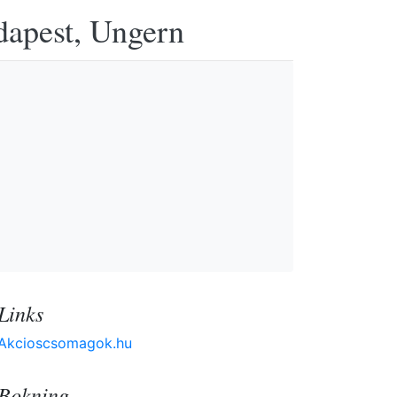
udapest, Ungern
Links
Akcioscsomagok.hu
Bokning