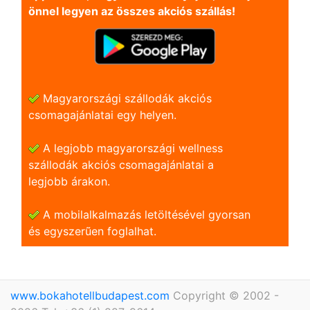
önnel legyen az összes akciós szállás!
Magyarországi szállodák akciós
csomagajánlatai egy helyen.
A legjobb magyarországi wellness
szállodák akciós csomagajánlatai a
legjobb árakon.
A mobilalkalmazás letöltésével gyorsan
és egyszerũen foglalhat.
www.bokahotellbudapest.com
Copyright © 2002 -