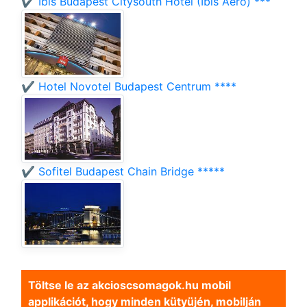
✔️ Ibis Budapest Citysouth Hotel (Ibis Aero) ***
✔️ Hotel Novotel Budapest Centrum ****
✔️ Sofitel Budapest Chain Bridge *****
Töltse le az akcioscsomagok.hu mobil
applikációt, hogy minden kütyüjén, mobilján