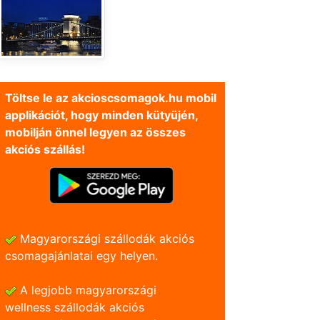
Töltse le az akcioscsomagok.hu mobil
applikációt, hogy minden kütyüjén,
mobilján önnel legyen az összes
akciós szállás!
Magyarországi szállodák akciós
csomagajánlatai egy helyen.
A legjobb magyarországi
wellness szállodák akciós