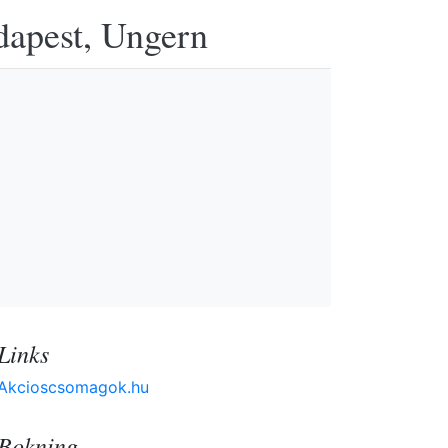
udapest, Ungern
Links
Akcioscsomagok.hu
Bokning