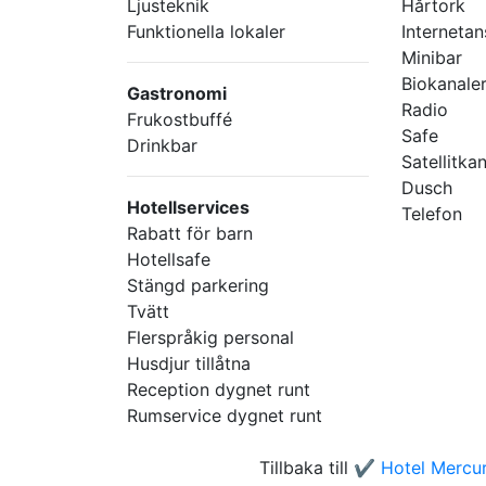
Ljusteknik
Hårtork
Funktionella lokaler
Internetan
Minibar
Biokanale
Gastronomi
Radio
Frukostbuffé
Safe
Drinkbar
Satellitka
Dusch
Hotellservices
Telefon
Rabatt för barn
Hotellsafe
Stängd parkering
Tvätt
Flerspråkig personal
Husdjur tillåtna
Reception dygnet runt
Rumservice dygnet runt
Tillbaka till
✔️ Hotel Mercur