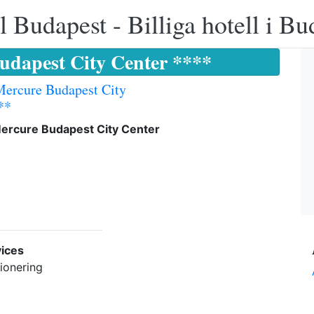
 Budapest - Billiga hotell i B
udapest City Center ****
Mercure Budapest City
**
Mercure Budapest City Center
ices
ionering