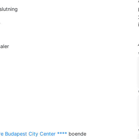
slutning
r
naler
e Budapest City Center ****
boende