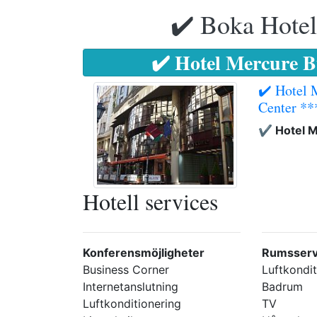
✔️ Boka Hotell
✔️ Hotel Mercure B
✔️ Hotel 
Center **
✔️ Hotel 
Hotell services
Konferensmöjligheter
Rumsserv
Business Corner
Luftkondit
Internetanslutning
Badrum
Luftkonditionering
TV