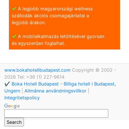
A legjobb magyarországi wellness
szállodák akciós csomagajánlatai a
legjobb árakon.
A mobilalkalmazás letöltésével gyorsan
és egyszerũen foglalhat.
www.bokahotellbudapest.com
Copyright © 2002 -
2026 Tel: +36 (1) 227-9614
✔️ Boka Hotell Budapest - Billiga hotell i Budapest,
Ungern
|
Allmänna användningsvillkor
|
Integritetspolicy