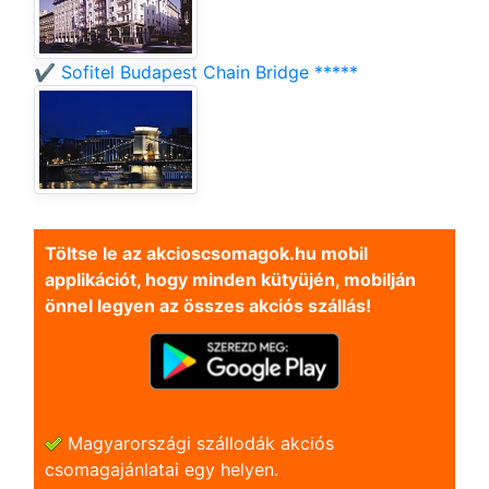
✔️ Sofitel Budapest Chain Bridge *****
Töltse le az akcioscsomagok.hu mobil
applikációt, hogy minden kütyüjén, mobilján
önnel legyen az összes akciós szállás!
Magyarországi szállodák akciós
csomagajánlatai egy helyen.