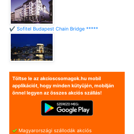
✔️ Sofitel Budapest Chain Bridge *****
Töltse le az akcioscsomagok.hu mobil
applikációt, hogy minden kütyüjén, mobilján
önnel legyen az összes akciós szállás!
Magyarországi szállodák akciós