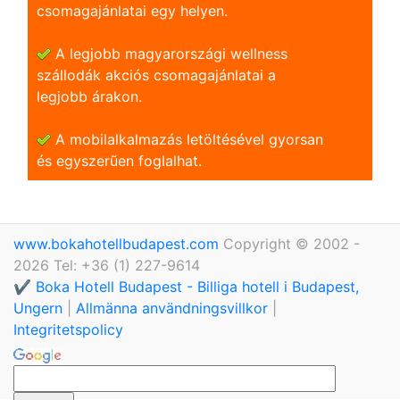
csomagajánlatai egy helyen.
A legjobb magyarországi wellness
szállodák akciós csomagajánlatai a
legjobb árakon.
A mobilalkalmazás letöltésével gyorsan
és egyszerũen foglalhat.
www.bokahotellbudapest.com
Copyright © 2002 -
2026 Tel: +36 (1) 227-9614
✔️ Boka Hotell Budapest - Billiga hotell i Budapest,
Ungern
|
Allmänna användningsvillkor
|
Integritetspolicy