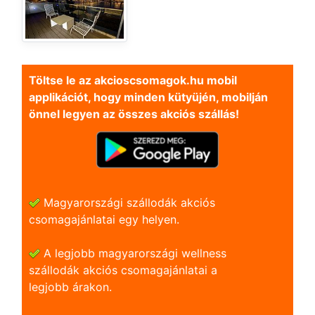
Töltse le az akcioscsomagok.hu mobil
applikációt, hogy minden kütyüjén, mobilján
önnel legyen az összes akciós szállás!
Magyarországi szállodák akciós
csomagajánlatai egy helyen.
A legjobb magyarországi wellness
szállodák akciós csomagajánlatai a
legjobb árakon.