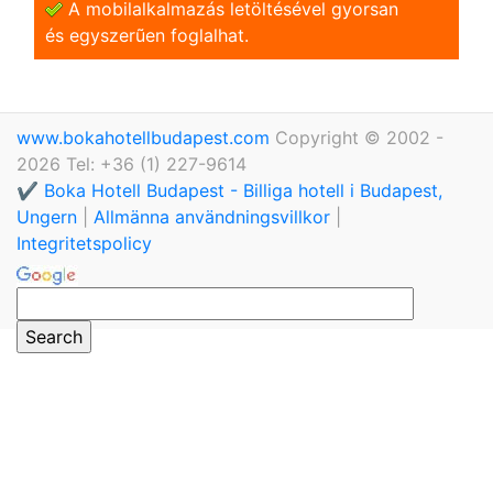
A mobilalkalmazás letöltésével gyorsan
és egyszerũen foglalhat.
www.bokahotellbudapest.com
Copyright © 2002 -
2026 Tel: +36 (1) 227-9614
✔️ Boka Hotell Budapest - Billiga hotell i Budapest,
Ungern
|
Allmänna användningsvillkor
|
Integritetspolicy