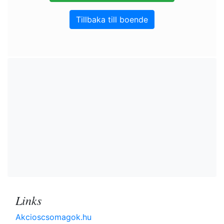
Tillbaka till boende
Links
Akcioscsomagok.hu