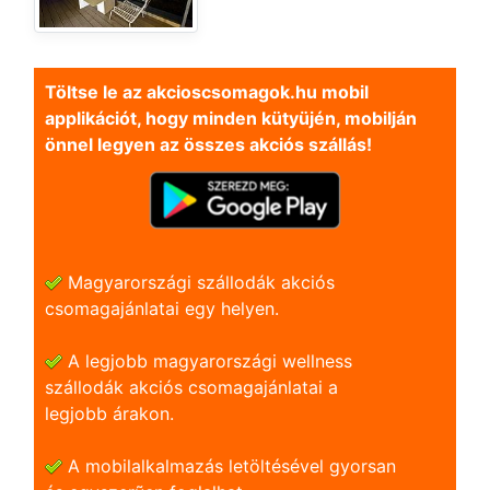
Töltse le az akcioscsomagok.hu mobil
applikációt, hogy minden kütyüjén, mobilján
önnel legyen az összes akciós szállás!
Magyarországi szállodák akciós
csomagajánlatai egy helyen.
A legjobb magyarországi wellness
szállodák akciós csomagajánlatai a
legjobb árakon.
A mobilalkalmazás letöltésével gyorsan