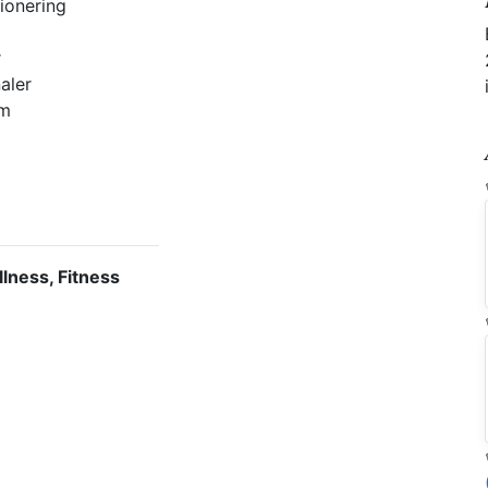
ionering
r
naler
um
llness, Fitness