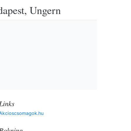
udapest, Ungern
Links
Akcioscsomagok.hu
Bokning