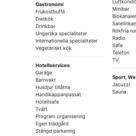
Luftkondit
Gastronomi
Minibar
Frukostbuffé
Biokanale
Dietkök
Satellitka
Drinkbar
Rökfria r
Ungerska specialiteter
Radio
Internationella specialiteter
Safe
Vegetariskt kök
Telefon
TV
Hotellservices
Garage
Sport, We
Barnvakt
Jacuzzi
Husdjur tillåtna
Sauna
Handikappanpassat
Hotellsafe
Tvätt
Program organisering
Egen trädgård
Stängd parkering