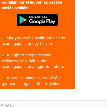
mobilján önnel legyen az összes
akciós szállás!
Magyarországi szállodák akciós
csomagajánlatai egy helyen.
A legjobb magyarországi
wellness szállodák akciós
csomagajánlatai a legjobb árakon.
A mobilalkalmazás letöltésével
gyorsan és egyszerũen foglalhat.
27-9614