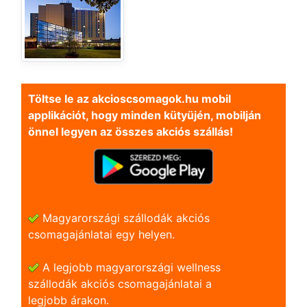
Töltse le az akcioscsomagok.hu mobil
applikációt, hogy minden kütyüjén, mobilján
önnel legyen az összes akciós szállás!
Magyarországi szállodák akciós
csomagajánlatai egy helyen.
A legjobb magyarországi wellness
szállodák akciós csomagajánlatai a
legjobb árakon.