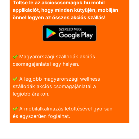
Töltse le az akcioscsomagok.hu mobil
applikációt, hogy minden kütyüjén, mobilján
önnel legyen az összes akciós szállás!
Magyarországi szállodák akciós
csomagajánlatai egy helyen.
A legjobb magyarországi wellness
szállodák akciós csomagajánlatai a
legjobb árakon.
A mobilalkalmazás letöltésével gyorsan
és egyszerũen foglalhat.