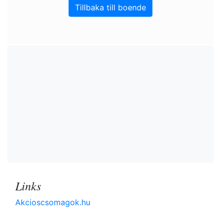
Tillbaka till boende
Links
Akcioscsomagok.hu