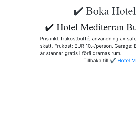
✔️ Boka Hotell
✔️ Hotel Mediterran Bu
Pris inkl. frukostbuffé, användning av safe
skatt. Frukost: EUR 10.-/person. Garage: E
år stannar gratis i föräldrarnas rum.
Tillbaka till
✔️ Hotel M