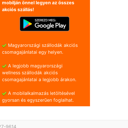
mobilján önnel legyen az összes
akciós szállás!
Magyarországi szállodák akciós
csomagajánlatai egy helyen.
A legjobb magyarországi
wellness szállodák akciós
csomagajánlatai a legjobb árakon.
A mobilalkalmazás letöltésével
gyorsan és egyszerũen foglalhat.
27-9614