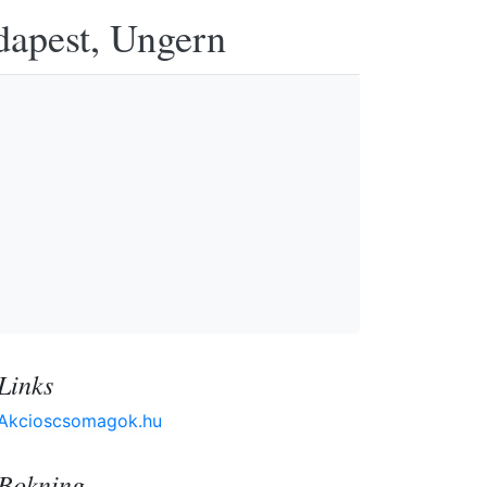
udapest, Ungern
Links
Akcioscsomagok.hu
Bokning