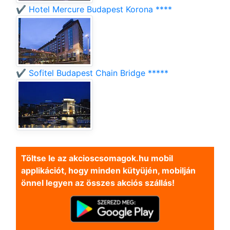
✔️ Hotel Mercure Budapest Korona ****
✔️ Sofitel Budapest Chain Bridge *****
Töltse le az akcioscsomagok.hu mobil
applikációt, hogy minden kütyüjén, mobilján
önnel legyen az összes akciós szállás!