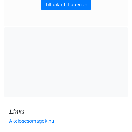
Tillbaka till boende
Links
Akcioscsomagok.hu