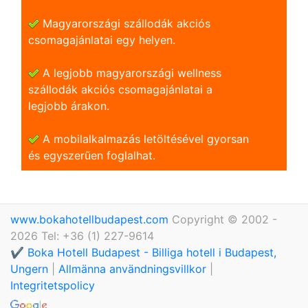
Magyarországi szállodák akciós
csomagajánlatai egy helyen.
A legjobb magyarországi wellness
szállodák akciós csomagajánlatai a
legjobb árakon.
A mobilalkalmazás letöltésével gyorsan
és egyszerũen foglalhat.
www.bokahotellbudapest.com
Copyright © 2002 -
2026 Tel: +36 (1) 227-9614
✔️ Boka Hotell Budapest - Billiga hotell i Budapest,
Ungern
|
Allmänna användningsvillkor
|
Integritetspolicy