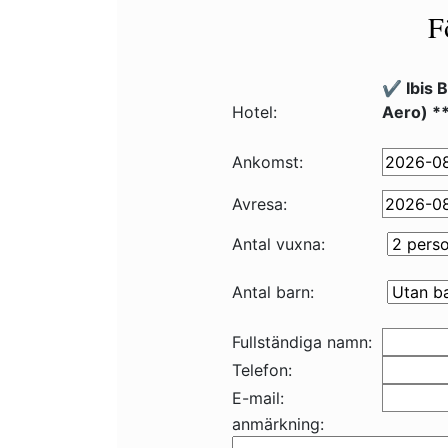
F
✔️ Ibis 
Hotel:
Aero) *
Ankomst:
Avresa:
Antal vuxna:
Antal barn:
Fullständiga namn:
Telefon:
E-mail:
anmärkning: