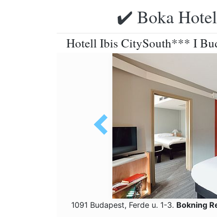
✔️ Boka Hotell
Hotell Ibis CitySouth*** I Bu
1091 Budapest, Ferde u. 1-3.
Bokning R