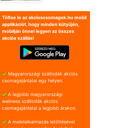
Töltse le az akcioscsomagok.hu mobil
applikációt, hogy minden kütyüjén,
mobilján önnel legyen az összes
akciós szállás!
Magyarországi szállodák akciós
csomagajánlatai egy helyen.
A legjobb magyarországi
wellness szállodák akciós
csomagajánlatai a legjobb árakon.
A mobilalkalmazás letöltésével