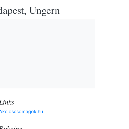
udapest, Ungern
Links
Akcioscsomagok.hu
Bokning