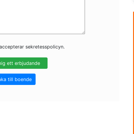
accepterar sekretesspolicyn.
aka till boende