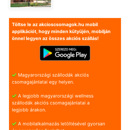
Töltse le az akcioscsomagok.hu mobil
applikációt, hogy minden kütyüjén, mobilján
önnel legyen az összes akciós szállás!
Magyarországi szállodák akciós
csomagajánlatai egy helyen.
A legjobb magyarországi wellness
szállodák akciós csomagajánlatai a
legjobb árakon.
A mobilalkalmazás letöltésével gyorsan