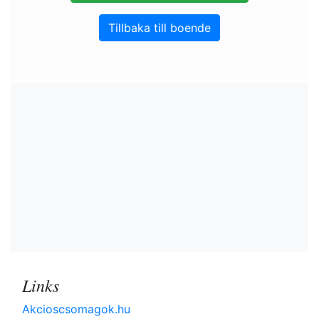
Tillbaka till boende
Links
Akcioscsomagok.hu