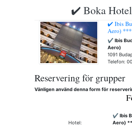
✔️ Boka Hotell
✔️ Ibis Bu
Aero) ***
✔️ Ibis Bu
Aero)
1091 Budap
Telefon: 0
Reservering för grupper
Vänligen använd denna form för reserveri
F
✔️ Ibis 
Hotel:
Aero) *