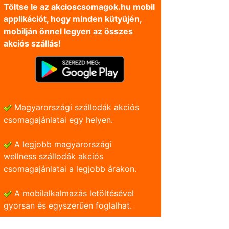
Töltse le az akcioscsomagok.hu mobil
applikációt, hogy minden kütyüjén,
mobilján önnel legyen az összes
akciós szállás!
Magyarországi szállodák akciós
csomagajánlatai egy helyen.
A legjobb magyarországi
wellness szállodák akciós
csomagajánlatai a legjobb árakon.
A mobilalkalmazás letöltésével
gyorsan és egyszerũen foglalhat.