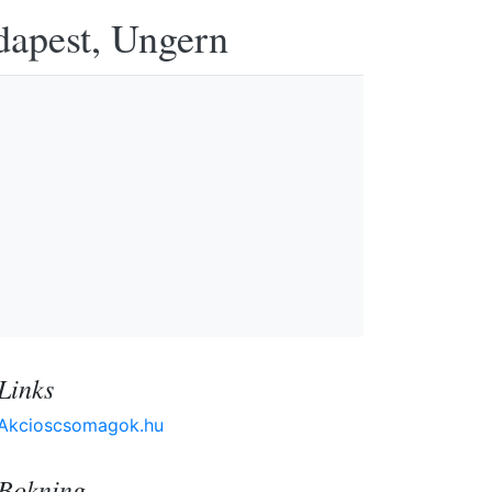
udapest, Ungern
Links
Akcioscsomagok.hu
Bokning