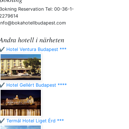
Bokning Reservation Tel: 00-36-1-
2279614
info@bokahotellbudapest.com
Andra hotell i närheten
✔️ Hotel Ventura Budapest ***
✔️ Hotel Gellért Budapest ****
✔️ Termál Hotel Liget Érd ***