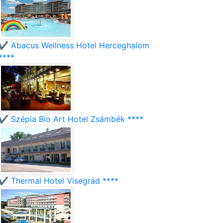
✔️ Abacus Wellness Hotel Herceghalom
****
✔️ Szépia Bio Art Hotel Zsámbék ****
✔️ Thermal Hotel Visegrád ****