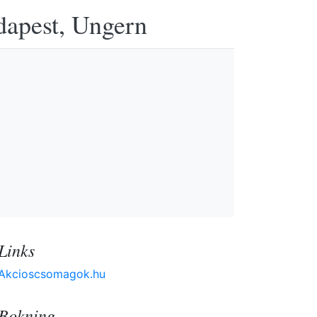
udapest, Ungern
Links
Akcioscsomagok.hu
Bokning