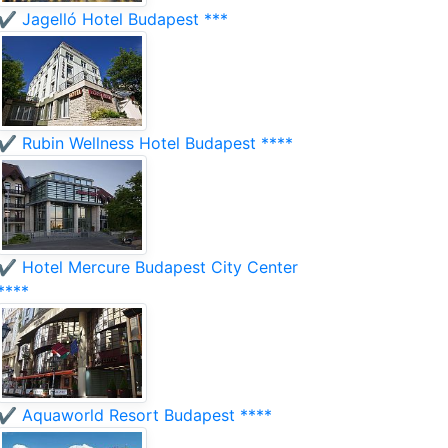
✔️ Jagelló Hotel Budapest ***
✔️ Rubin Wellness Hotel Budapest ****
✔️ Hotel Mercure Budapest City Center
****
✔️ Aquaworld Resort Budapest ****