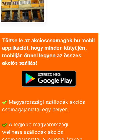
Töltse le az akcioscsomagok.hu mobil
applikációt, hogy minden kütyüjén,
mobilján önnel legyen az összes
akciós szállás!
Magyarországi szállodák akciós
csomagajánlatai egy helyen.
A legjobb magyarországi
wellness szállodák akciós
csomagajánlatai a legjobb árakon.