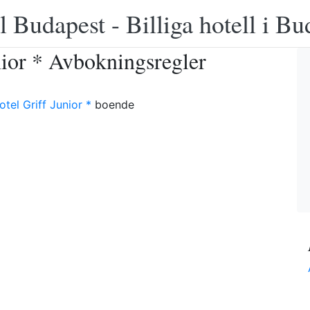
 Budapest - Billiga hotell i B
nior * Avbokningsregler
tel Griff Junior *
boende