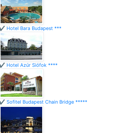
✔️ Hotel Bara Budapest ***
✔️ Hotel Azúr Siófok ****
✔️ Sofitel Budapest Chain Bridge *****