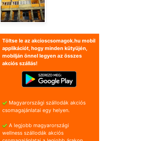
Töltse le az akcioscsomagok.hu mobil
applikációt, hogy minden kütyüjén,
mobilján önnel legyen az összes
akciós szállás!
Magyarországi szállodák akciós
csomagajánlatai egy helyen.
A legjobb magyarországi
wellness szállodák akciós
csomagajánlatai a legjobb árakon.