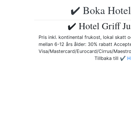
✔️ Boka Hotell
✔️ Hotel Griff J
Pris inkl. kontinental frukost, lokal skat
mellan 6-12 års ålder: 30% rabatt Accepte
Visa/Mastercard/Eurocard/Cirrus/Maestr
Tillbaka till
✔️ Ho