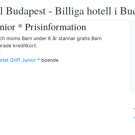
 Budapest - Billiga hotell i B
unior * Prisinformation
t och moms Barn under 6 år stannar gratis Barn
rade kreditkort:
o
tel Griff Junior *
boende