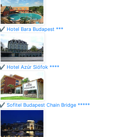
✔️ Hotel Bara Budapest ***
✔️ Hotel Azúr Siófok ****
✔️ Sofitel Budapest Chain Bridge *****