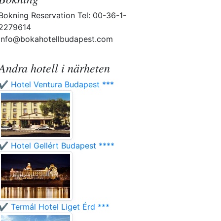
Bokning Reservation Tel: 00-36-1-
2279614
info@bokahotellbudapest.com
Andra hotell i närheten
✔️ Hotel Ventura Budapest ***
✔️ Hotel Gellért Budapest ****
✔️ Termál Hotel Liget Érd ***