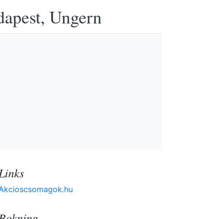
udapest, Ungern
Links
Akcioscsomagok.hu
Bokning