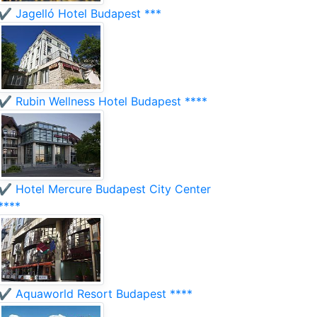
✔️ Jagelló Hotel Budapest ***
✔️ Rubin Wellness Hotel Budapest ****
✔️ Hotel Mercure Budapest City Center
****
✔️ Aquaworld Resort Budapest ****