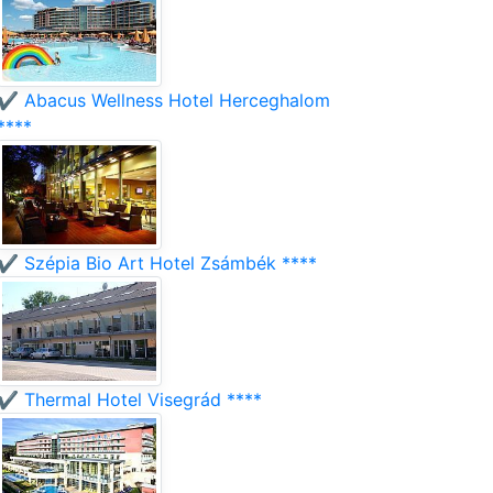
✔️ Abacus Wellness Hotel Herceghalom
****
✔️ Szépia Bio Art Hotel Zsámbék ****
✔️ Thermal Hotel Visegrád ****