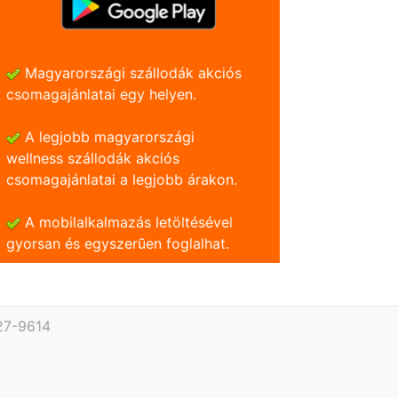
Magyarországi szállodák akciós
csomagajánlatai egy helyen.
A legjobb magyarországi
wellness szállodák akciós
csomagajánlatai a legjobb árakon.
A mobilalkalmazás letöltésével
gyorsan és egyszerũen foglalhat.
27-9614