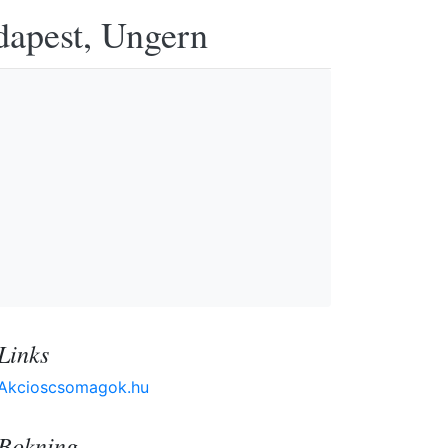
udapest, Ungern
Links
Akcioscsomagok.hu
Bokning