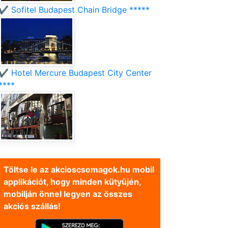
✔️ Sofitel Budapest Chain Bridge *****
✔️ Hotel Mercure Budapest City Center
****
Töltse le az akcioscsomagok.hu mobil
applikációt, hogy minden kütyüjén,
mobilján önnel legyen az összes
akciós szállás!