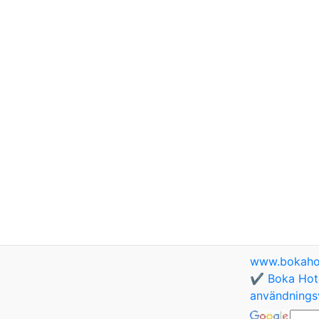
www.bokaho
✔️ Boka Hote
användningsv