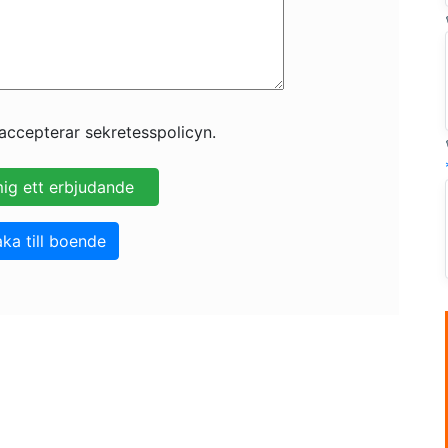
accepterar sekretesspolicyn.
aka till boende