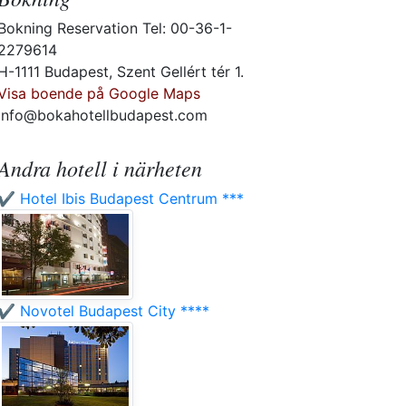
Bokning Reservation Tel: 00-36-1-
2279614
H-1111 Budapest, Szent Gellért tér 1.
Visa boende på Google Maps
info@bokahotellbudapest.com
Andra hotell i närheten
✔️ Hotel Ibis Budapest Centrum ***
✔️ Novotel Budapest City ****