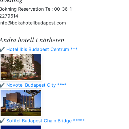
Bokning Reservation Tel: 00-36-1-
2279614
info@bokahotellbudapest.com
Andra hotell i närheten
✔️ Hotel Ibis Budapest Centrum ***
✔️ Novotel Budapest City ****
✔️ Sofitel Budapest Chain Bridge *****