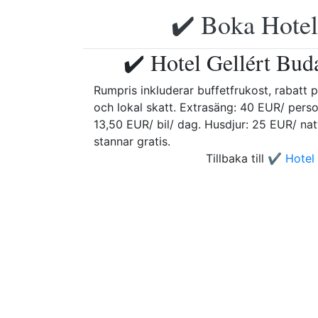
✔️ Boka Hotell
✔️ Hotel Gellért Bud
Rumpris inkluderar buffetfrukost, rabatt på
och lokal skatt. Extrasäng: 40 EUR/ perso
13,50 EUR/ bil/ dag. Husdjur: 25 EUR/ na
stannar gratis.
Tillbaka till
✔️ Hotel 