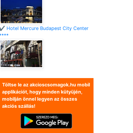
✔️ Hotel Mercure Budapest City Center
****
Töltse le az akcioscsomagok.hu mobil
applikációt, hogy minden kütyüjén,
mobilján önnel legyen az összes
akciós szállás!