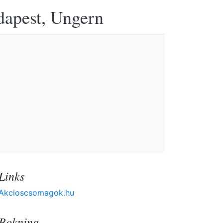
udapest, Ungern
Links
Akcioscsomagok.hu
Bokning