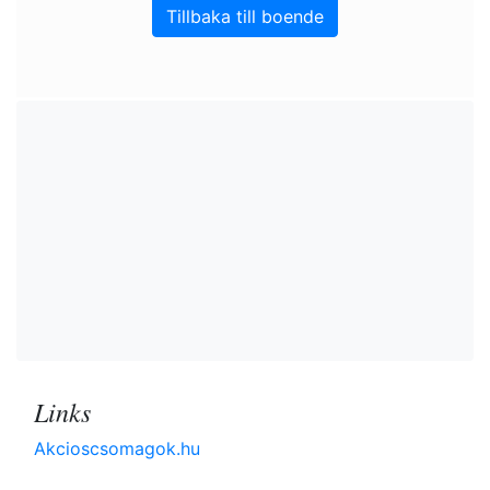
Tillbaka till boende
Links
Akcioscsomagok.hu