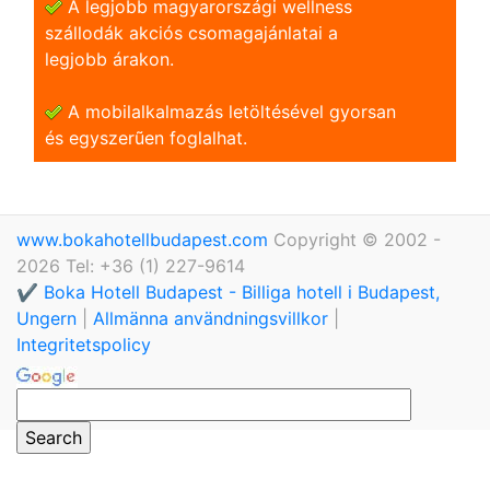
A legjobb magyarországi wellness
szállodák akciós csomagajánlatai a
legjobb árakon.
A mobilalkalmazás letöltésével gyorsan
és egyszerũen foglalhat.
www.bokahotellbudapest.com
Copyright © 2002 -
2026 Tel: +36 (1) 227-9614
✔️ Boka Hotell Budapest - Billiga hotell i Budapest,
Ungern
|
Allmänna användningsvillkor
|
Integritetspolicy