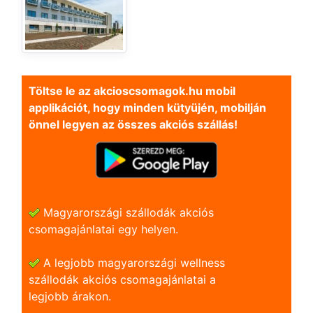
Töltse le az akcioscsomagok.hu mobil
applikációt, hogy minden kütyüjén, mobilján
önnel legyen az összes akciós szállás!
Magyarországi szállodák akciós
csomagajánlatai egy helyen.
A legjobb magyarországi wellness
szállodák akciós csomagajánlatai a
legjobb árakon.