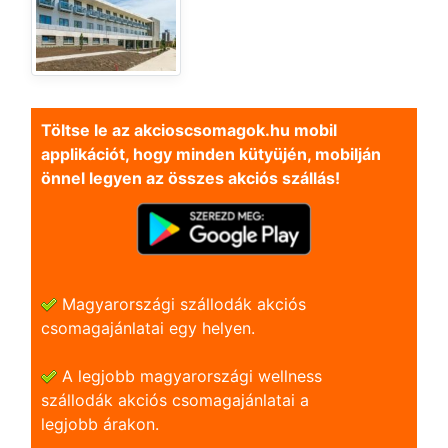
Töltse le az akcioscsomagok.hu mobil
applikációt, hogy minden kütyüjén, mobilján
önnel legyen az összes akciós szállás!
Magyarországi szállodák akciós
csomagajánlatai egy helyen.
A legjobb magyarországi wellness
szállodák akciós csomagajánlatai a
legjobb árakon.