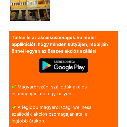
Töltse le az akcioscsomagok.hu mobil
applikációt, hogy minden kütyüjén, mobilján
önnel legyen az összes akciós szállás!
Magyarországi szállodák akciós
csomagajánlatai egy helyen.
A legjobb magyarországi wellness
szállodák akciós csomagajánlatai a
legjobb árakon.