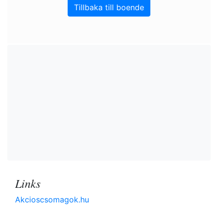
Tillbaka till boende
Links
Akcioscsomagok.hu