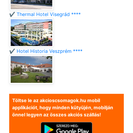
✔️ Thermal Hotel Visegrád ****
✔️ Hotel Historia Veszprém ****
Töltse le az akcioscsomagok.hu mobil
applikációt, hogy minden kütyüjén, mobilján
önnel legyen az összes akciós szállás!