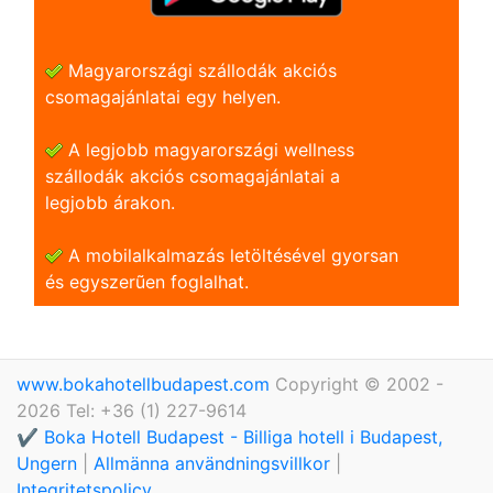
Magyarországi szállodák akciós
csomagajánlatai egy helyen.
A legjobb magyarországi wellness
szállodák akciós csomagajánlatai a
legjobb árakon.
A mobilalkalmazás letöltésével gyorsan
és egyszerũen foglalhat.
www.bokahotellbudapest.com
Copyright © 2002 -
2026 Tel: +36 (1) 227-9614
✔️ Boka Hotell Budapest - Billiga hotell i Budapest,
Ungern
|
Allmänna användningsvillkor
|
Integritetspolicy