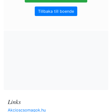
Tillbaka till boende
Links
Akcioscsomagok.hu