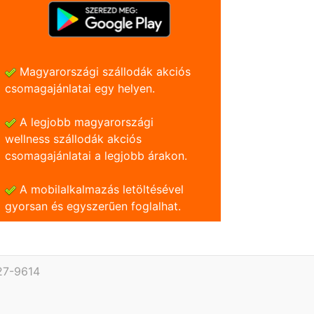
Magyarországi szállodák akciós
csomagajánlatai egy helyen.
A legjobb magyarországi
wellness szállodák akciós
csomagajánlatai a legjobb árakon.
A mobilalkalmazás letöltésével
gyorsan és egyszerũen foglalhat.
27-9614