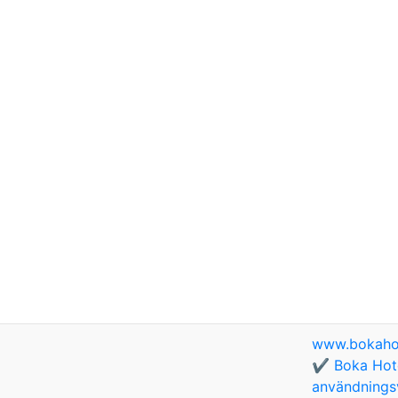
www.bokaho
✔️ Boka Hote
användningsv