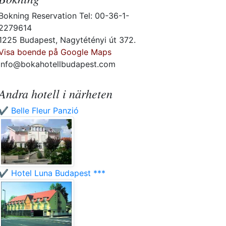
Bokning Reservation Tel: 00-36-1-
2279614
1225 Budapest, Nagytétényi út 372.
Visa boende på Google Maps
info@bokahotellbudapest.com
Andra hotell i närheten
✔️ Belle Fleur Panzió
✔️ Hotel Luna Budapest ***