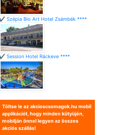
✔️ Szépia Bio Art Hotel Zsámbék ****
✔️ Session Hotel Ráckeve ****
Töltse le az akcioscsomagok.hu mobil
applikációt, hogy minden kütyüjén,
mobilján önnel legyen az összes
akciós szállás!