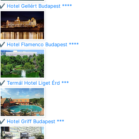
✔️ Hotel Gellért Budapest ****
✔️ Hotel Flamenco Budapest ****
✔️ Termál Hotel Liget Érd ***
✔️ Hotel Griff Budapest ***