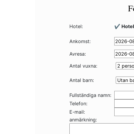
F
Hotel:
✔️ Hote
Ankomst:
Avresa:
Antal vuxna:
Antal barn:
Fullständiga namn:
Telefon:
E-mail:
anmärkning: