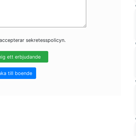
accepterar sekretesspolicyn.
aka till boende