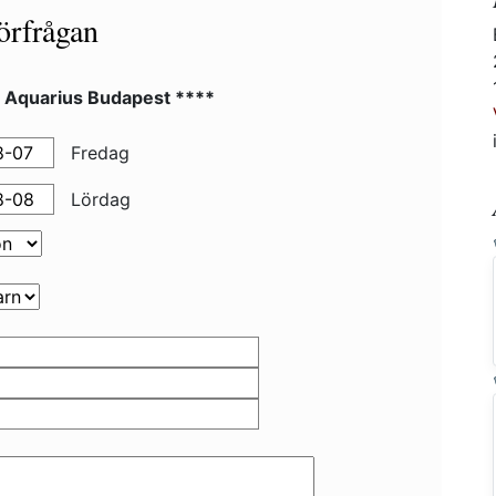
örfrågan
l Aquarius Budapest ****
Fredag
Lördag