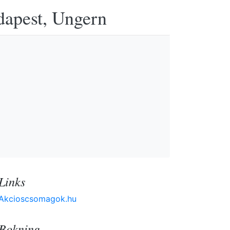
udapest, Ungern
Links
Akcioscsomagok.hu
Bokning