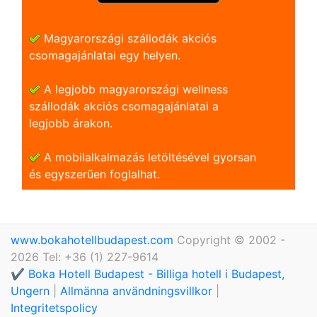
Magyarországi szállodák akciós
csomagajánlatai egy helyen.
A legjobb magyarországi wellness
szállodák akciós csomagajánlatai a
legjobb árakon.
A mobilalkalmazás letöltésével gyorsan
és egyszerũen foglalhat.
www.bokahotellbudapest.com
Copyright © 2002 -
2026 Tel: +36 (1) 227-9614
✔️ Boka Hotell Budapest - Billiga hotell i Budapest,
Ungern
|
Allmänna användningsvillkor
|
Integritetspolicy