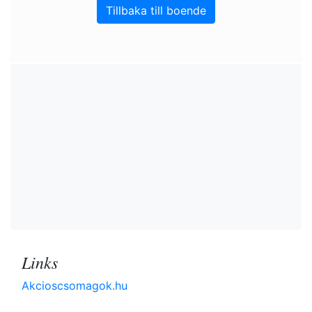
Tillbaka till boende
Links
Akcioscsomagok.hu