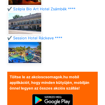
✔️ Szépia Bio Art Hotel Zsámbék ****
✔️ Session Hotel Ráckeve ****
Töltse le az akcioscsomagok.hu mobil
applikációt, hogy minden kütyüjén, mobilján
önnel legyen az összes akciós szállás!