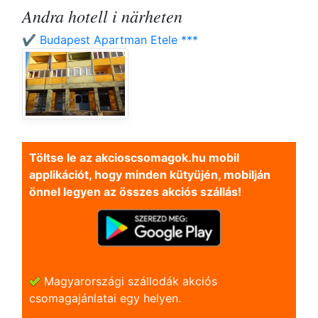
Andra hotell i närheten
✔️ Budapest Apartman Etele ***
Töltse le az akcioscsomagok.hu mobil
applikációt, hogy minden kütyüjén, mobilján
önnel legyen az összes akciós szállás!
Magyarországi szállodák akciós
csomagajánlatai egy helyen.