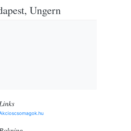
udapest, Ungern
Links
Akcioscsomagok.hu
Bokning