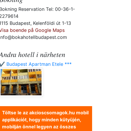
Bokning Reservation Tel: 00-36-1-
2279614
1115 Budapest, Kelenföldi út 1-13
Visa boende på Google Maps
info@bokahotellbudapest.com
Andra hotell i närheten
✔️ Budapest Apartman Etele ***
Töltse le az akcioscsomagok.hu mobil
applikációt, hogy minden kütyüjén,
mobilján önnel legyen az összes