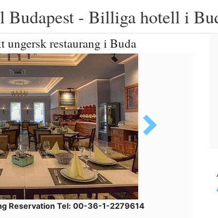
 Budapest - Billiga hotell i B
t ungersk restaurang i Buda
ng Reservation Tel: 00-36-1-2279614