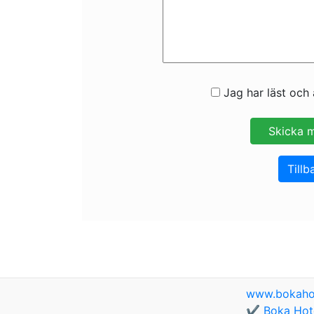
Jag har läst och 
Tillb
www.bokaho
✔️ Boka Hote