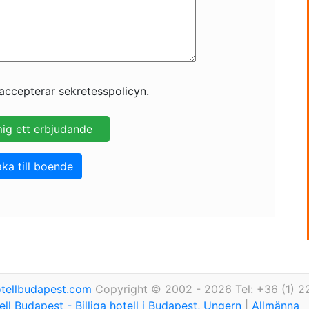
accepterar sekretesspolicyn.
aka till boende
tellbudapest.com
Copyright © 2002 - 2026 Tel: +36 (1) 2
ll Budapest - Billiga hotell i Budapest, Ungern
|
Allmänna