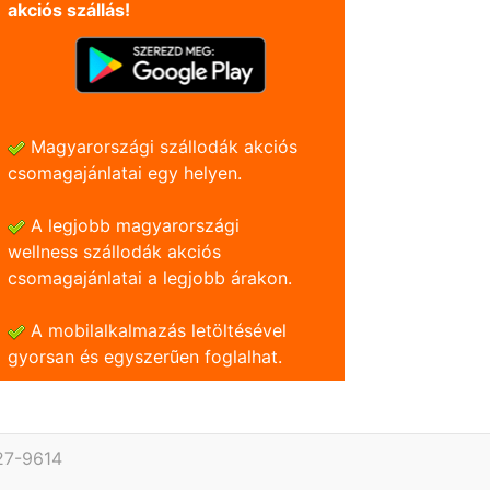
akciós szállás!
Magyarországi szállodák akciós
csomagajánlatai egy helyen.
A legjobb magyarországi
wellness szállodák akciós
csomagajánlatai a legjobb árakon.
A mobilalkalmazás letöltésével
gyorsan és egyszerũen foglalhat.
27-9614