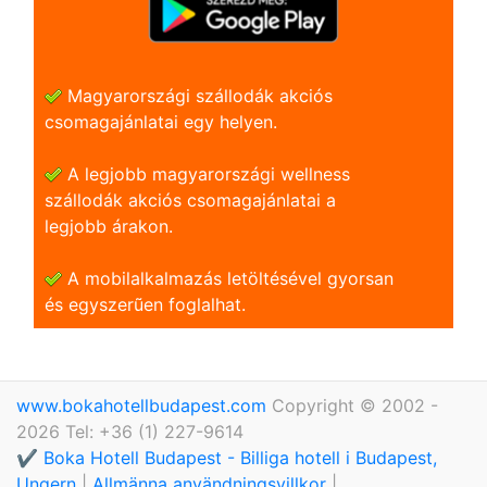
Magyarországi szállodák akciós
csomagajánlatai egy helyen.
A legjobb magyarországi wellness
szállodák akciós csomagajánlatai a
legjobb árakon.
A mobilalkalmazás letöltésével gyorsan
és egyszerũen foglalhat.
www.bokahotellbudapest.com
Copyright © 2002 -
2026 Tel: +36 (1) 227-9614
✔️ Boka Hotell Budapest - Billiga hotell i Budapest,
Ungern
|
Allmänna användningsvillkor
|