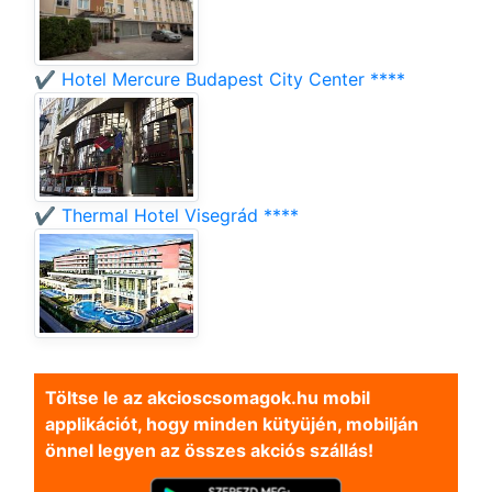
✔️ Hotel Mercure Budapest City Center ****
✔️ Thermal Hotel Visegrád ****
Töltse le az akcioscsomagok.hu mobil
applikációt, hogy minden kütyüjén, mobilján
önnel legyen az összes akciós szállás!