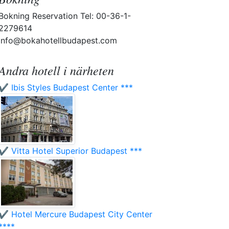
Bokning Reservation Tel: 00-36-1-
2279614
info@bokahotellbudapest.com
Andra hotell i närheten
✔️ Ibis Styles Budapest Center ***
✔️ Vitta Hotel Superior Budapest ***
✔️ Hotel Mercure Budapest City Center
****