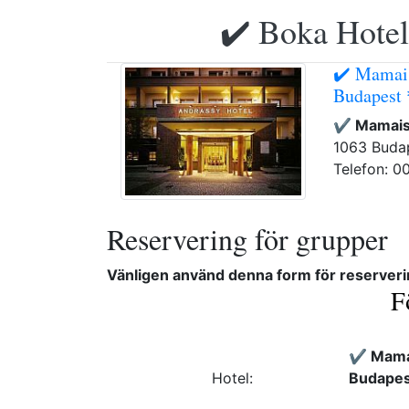
✔️ Boka Hotell
✔️ Mamai
Budapest
✔️ Mamais
1063 Budap
Telefon: 0
Reservering för grupper
Vänligen använd denna form för reserveri
F
✔️ Mama
Hotel:
Budapes