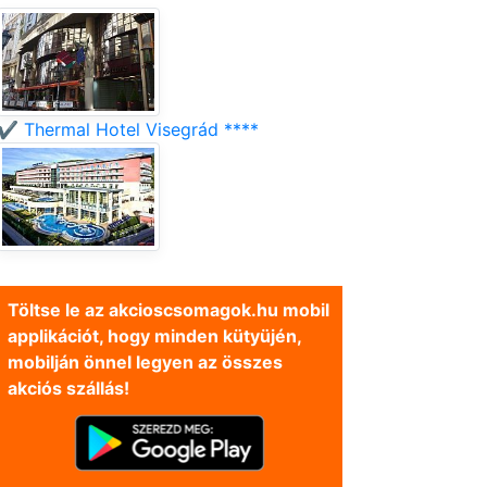
✔️ Thermal Hotel Visegrád ****
Töltse le az akcioscsomagok.hu mobil
applikációt, hogy minden kütyüjén,
mobilján önnel legyen az összes
akciós szállás!