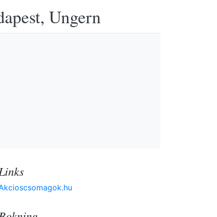
udapest, Ungern
Links
Akcioscsomagok.hu
Bokning