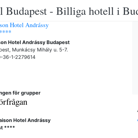
 Budapest - Billiga hotell i B
son Hotel Andrássy
 ****
on Hotel Andrássy Budapest
est, Munkácsy Mihály u. 5-7.
0-36-1-2279614
ngen för grupper
örfrågan
ison Hotel Andrássy
t ****