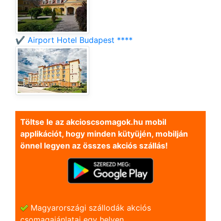
✔️ Airport Hotel Budapest ****
Töltse le az akcioscsomagok.hu mobil
applikációt, hogy minden kütyüjén, mobilján
önnel legyen az összes akciós szállás!
Magyarországi szállodák akciós
csomagajánlatai egy helyen.