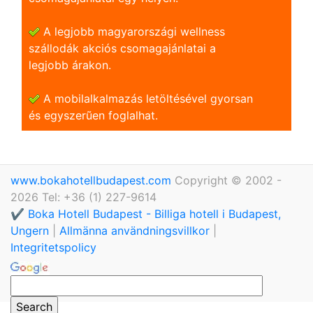
A legjobb magyarországi wellness
szállodák akciós csomagajánlatai a
legjobb árakon.
A mobilalkalmazás letöltésével gyorsan
és egyszerũen foglalhat.
www.bokahotellbudapest.com
Copyright © 2002 -
2026 Tel: +36 (1) 227-9614
✔️ Boka Hotell Budapest - Billiga hotell i Budapest,
Ungern
|
Allmänna användningsvillkor
|
Integritetspolicy