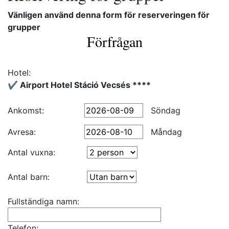
Vänligen använd denna form för reserveringen för
grupper
Förfrågan
Hotel:
✔️ Airport Hotel Stáció Vecsés ****
Ankomst:
Söndag
Avresa:
Måndag
Antal vuxna:
Antal barn:
Fullständiga namn:
Telefon: