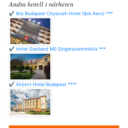
Andra hotell i närheten
✔️ Ibis Budapest Citysouth Hotel (Ibis Aero) ***
✔️ Hotel Gastland M0 Szigetszentmiklós ***
✔️ Airport Hotel Budapest ****