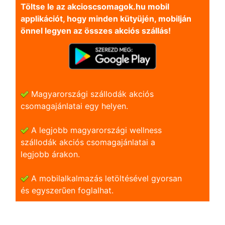
Töltse le az akcioscsomagok.hu mobil
applikációt, hogy minden kütyüjén, mobilján
önnel legyen az összes akciós szállás!
Magyarországi szállodák akciós
csomagajánlatai egy helyen.
A legjobb magyarországi wellness
szállodák akciós csomagajánlatai a
legjobb árakon.
A mobilalkalmazás letöltésével gyorsan
és egyszerũen foglalhat.