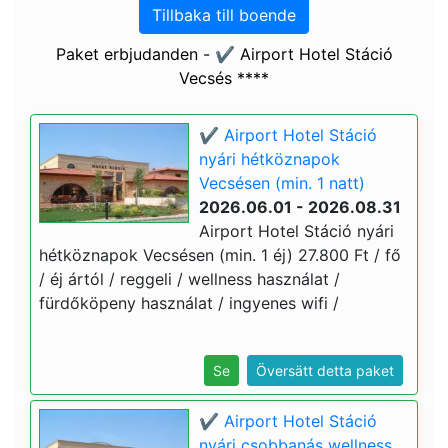
Tillbaka till boende
Paket erbjudanden - ✔️ Airport Hotel Stáció
Vecsés ****
✔️ Airport Hotel Stáció
nyári hétköznapok
Vecsésen (min. 1 natt)
2026.06.01 - 2026.08.31
Airport Hotel Stáció nyári
hétköznapok Vecsésen (min. 1 éj) 27.800 Ft / fő
/ éj ártól / reggeli / wellness használat /
fürdőköpeny használat / ingyenes wifi /
Se
Översätt detta paket
✔️ Airport Hotel Stáció
nyári csobbanás wellness