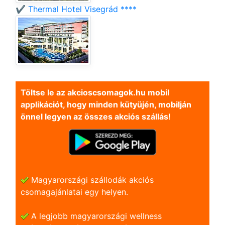
✔️ Thermal Hotel Visegrád ****
Töltse le az akcioscsomagok.hu mobil
applikációt, hogy minden kütyüjén, mobilján
önnel legyen az összes akciós szállás!
Magyarországi szállodák akciós
csomagajánlatai egy helyen.
A legjobb magyarországi wellness