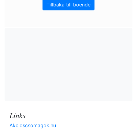
Tillbaka till boende
Links
Akcioscsomagok.hu