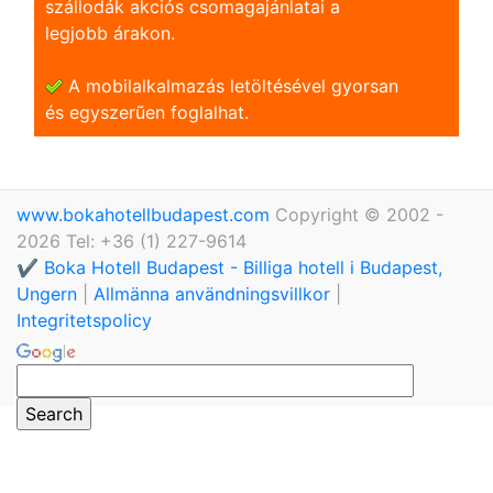
szállodák akciós csomagajánlatai a
legjobb árakon.
A mobilalkalmazás letöltésével gyorsan
és egyszerũen foglalhat.
www.bokahotellbudapest.com
Copyright © 2002 -
2026 Tel: +36 (1) 227-9614
✔️ Boka Hotell Budapest - Billiga hotell i Budapest,
Ungern
|
Allmänna användningsvillkor
|
Integritetspolicy