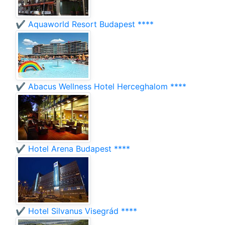
✔️ Aquaworld Resort Budapest ****
✔️ Abacus Wellness Hotel Herceghalom ****
✔️ Hotel Arena Budapest ****
✔️ Hotel Silvanus Visegrád ****