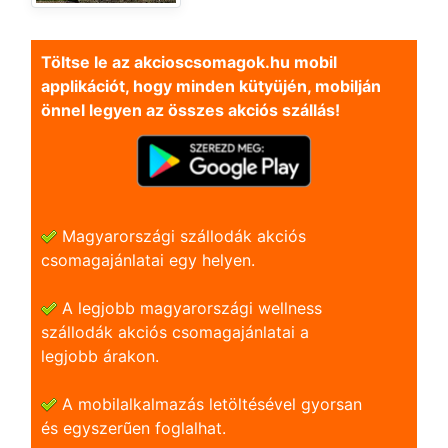
Töltse le az akcioscsomagok.hu mobil
applikációt, hogy minden kütyüjén, mobilján
önnel legyen az összes akciós szállás!
Magyarországi szállodák akciós
csomagajánlatai egy helyen.
A legjobb magyarországi wellness
szállodák akciós csomagajánlatai a
legjobb árakon.
A mobilalkalmazás letöltésével gyorsan
és egyszerũen foglalhat.