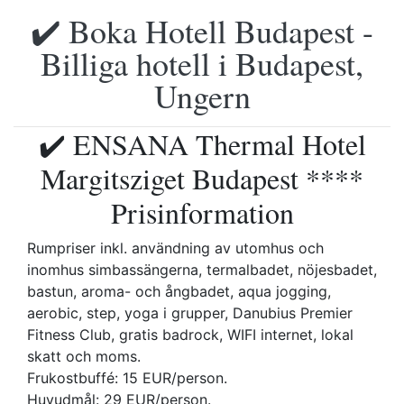
✔️ Boka Hotell Budapest -
Billiga hotell i Budapest,
Ungern
✔️ ENSANA Thermal Hotel
Margitsziget Budapest ****
Prisinformation
Rumpriser inkl. användning av utomhus och
inomhus simbassängerna, termalbadet, nöjesbadet,
bastun, aroma- och ångbadet, aqua jogging,
aerobic, step, yoga i grupper, Danubius Premier
Fitness Club, gratis badrock, WIFI internet, lokal
skatt och moms.
Frukostbuffé: 15 EUR/person.
Huvudmål: 29 EUR/person.